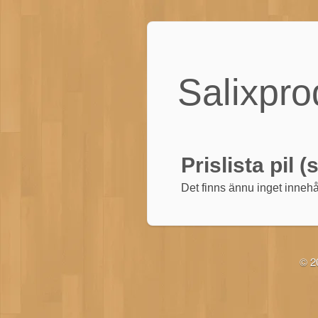
Salixpro
Prislista pil (
Det finns ännu inget innehå
© 20