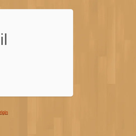
il
rigin